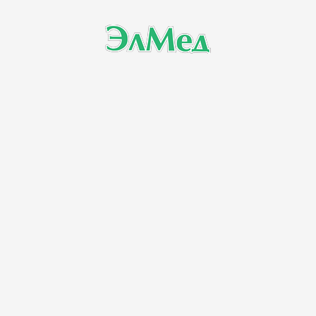
ДИАГНОСТИКА И МЕТОДЫ УДАЛЕНИЯ
Одним из самых современных , быстрых и
безболезненных методов диагностики является
ДЕРМАТОСКОПИЯ
- это уникальный метод
исследования, без хирургического вмешательства,
позволяющий увеличить исследуемый элемент в 10 и
больше раз, с мгновенным результатом.
Цитологическое
исследование мазков-отпечатков
или
соскобов
из новообразования.
При отсутствии убедительных данных клинического,
оптического и цитологического исследования
производят
биопсию
новообразования
(гистологическое исследование).
КАКИЕ ЖЕ МЕТОДЫ УДАЛЕНИЯ ИСПОЛЬЗУЮТ